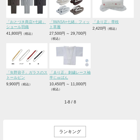
「おとづき商店×七緒」
「IWASA×七緒」フィッ
「ゑり正」帯枕
ショール羽織
ト草履
2,420円
41,800円
27,500円
～
29,700円
「矢野容子」ガラスのス
「ゑり正」刺繍レース袖
トールピン
半じゅばん
9,900円
10,450円
～
11,000円
1-8 / 8
ランキング