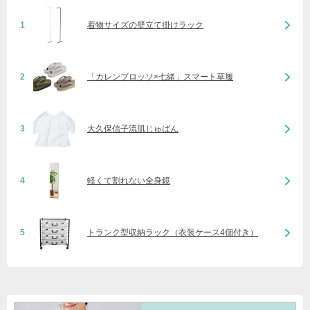
1
着物サイズの壁立て掛けラック
2
「カレンブロッソ×七緒」スマート草履
3
大久保信子流肌じゅばん
4
軽くて割れない全身鏡
5
トランク型収納ラック（衣装ケース4個付き）