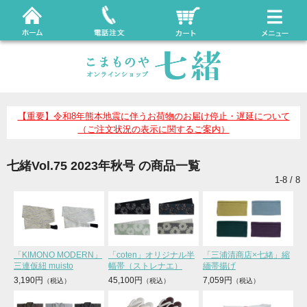
【重要】令和8年熊本地震に伴うお荷物のお届け停止・遅延について
（ご注文状況の表示に関するご案内）
七緒Vol.75 2023年秋号 の商品一覧
1-8 / 8
「KIMONO MODERN」
「coten」オリジナル半
「三浦清商店×七緒」縮
三連仮紐 muisto
幅帯（ストレナエ）
緬帯揚げ
3,190円
45,100円
7,059円