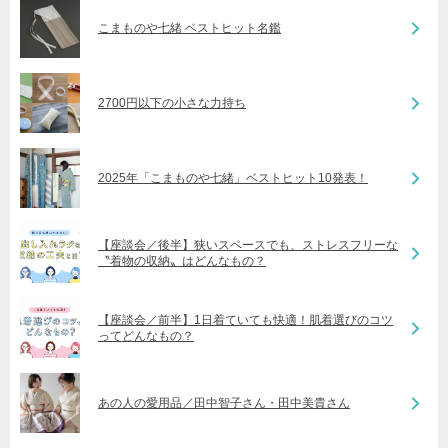
こまものや七緒 ベストヒット名鑑
2700円以下の小さな力持ち
2025年「こまものや七緒」ベストヒット10発表！
【座談会／後半】狭いスペースでも、ストレスフリーな
〝着物の収納〟はどんなもの？
【座談会／前半】1日着ていても快適！肌着選びのコツ
ってどんなもの？
あの人の愛用品／田中智子さん・田中美貴さん