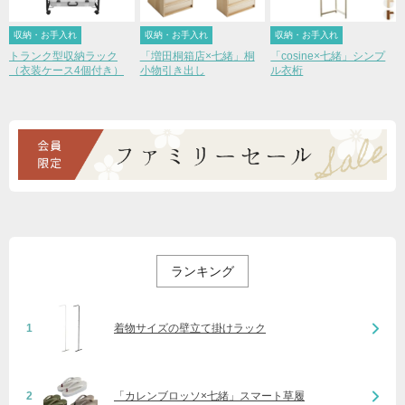
収納・お手入れ
収納・お手入れ
収納・お手入れ
トランク型収納ラック
「増田桐箱店×七緒」桐
「cosine×七緒」シンプ
（衣装ケース4個付き）
小物引き出し
ル衣桁
ランキング
1
着物サイズの壁立て掛けラック
2
「カレンブロッソ×七緒」スマート草履