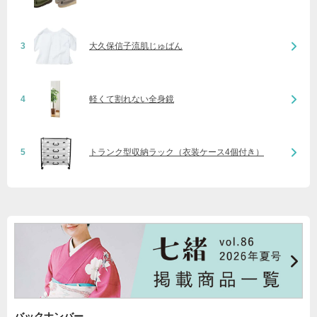
3
大久保信子流肌じゅばん
4
軽くて割れない全身鏡
5
トランク型収納ラック（衣装ケース4個付き）
バックナンバー