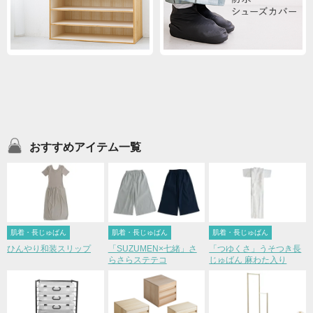
おすすめアイテム一覧
肌着・長じゅばん
肌着・長じゅばん
肌着・長じゅばん
ひんやり和装スリップ
「SUZUMEN×七緒」さ
「つゆくさ」うそつき長
らさらステテコ
じゅばん 麻わた入り