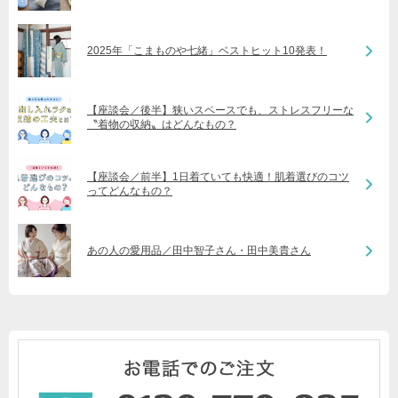
2025年「こまものや七緒」ベストヒット10発表！
【座談会／後半】狭いスペースでも、ストレスフリーな
〝着物の収納〟はどんなもの？
【座談会／前半】1日着ていても快適！肌着選びのコツ
ってどんなもの？
あの人の愛用品／田中智子さん・田中美貴さん