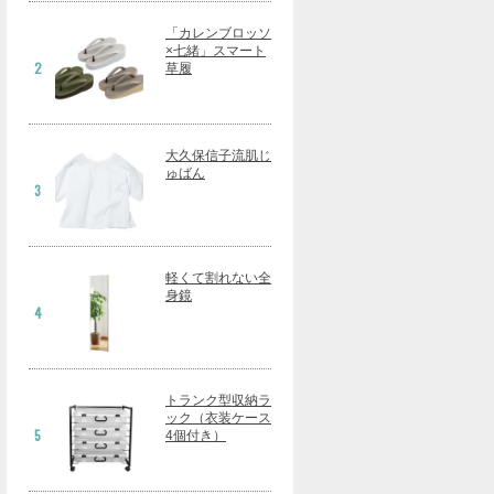
「カレンブロッソ
×七緒」スマート
2
草履
大久保信子流肌じ
ゅばん
3
軽くて割れない全
身鏡
4
トランク型収納ラ
ック（衣装ケース
5
4個付き）