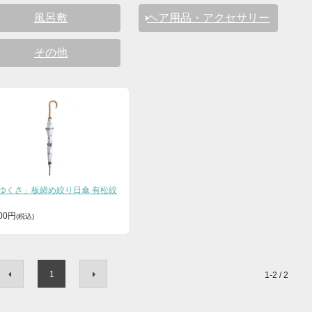
風呂敷
ヘア用品・アクセサリー
その他
ゆくさ」板締め絞り日傘 有松絞
800円
1
1-2 / 2