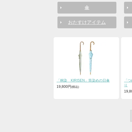
傘
おたすけアイテム
「桐染 KIRISEN」筒染めの日傘
「つ
り
19,800円
19,