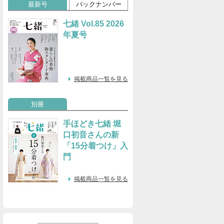
最新号
バックナンバー
七緒 Vol.85 2026
年夏号
掲載商品一覧を見る
別冊
手ほどき七緒 堀
口初音さんの新
「15分着つけ」入
門
掲載商品一覧を見る