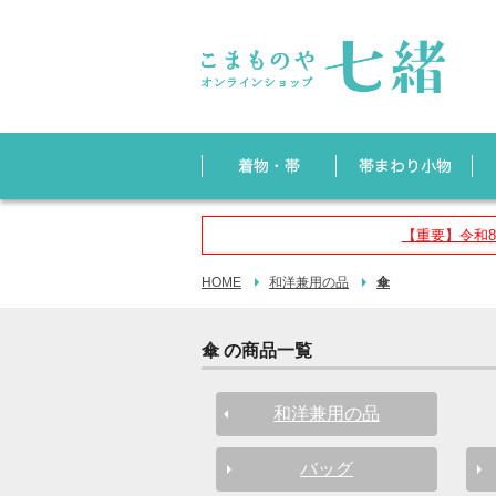
【重要】令和
HOME
和洋兼用の品
傘
傘 の商品一覧
和洋兼用の品
バッグ