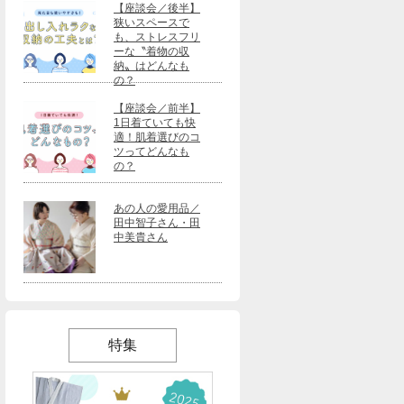
【座談会／後半】
狭いスペースで
も、ストレスフリ
ーな〝着物の収
納〟はどんなも
の？
【座談会／前半】
1日着ていても快
適！肌着選びのコ
ツってどんなも
の？
あの人の愛用品／
田中智子さん・田
中美貴さん
特集