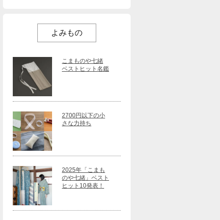
よみもの
こまものや七緒
ベストヒット名鑑
2700円以下の小
さな力持ち
2025年「こまも
のや七緒」ベスト
ヒット10発表！