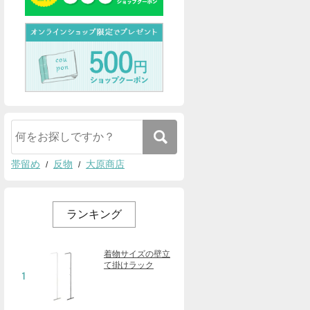
帯留め
反物
大原商店
ランキング
着物サイズの壁立
て掛けラック
1