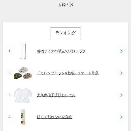
1-19 / 19
ランキング
1
着物サイズの壁立て掛けラック
2
「カレンブロッソ×七緒」スマート草履
3
大久保信子流肌じゅばん
4
軽くて割れない全身鏡