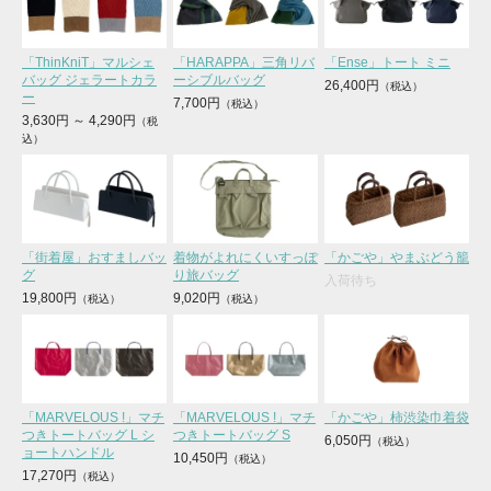
「ThinKniT」マルシェ
「HARAPPA」三角リバ
「Ense」トート ミニ
バッグ ジェラートカラ
ーシブルバッグ
26,400円
ー
7,700円
3,630円
～
4,290円
「街着屋」おすましバッ
着物がよれにくいすっぽ
「かごや」やまぶどう籠
グ
り旅バッグ
入荷待ち
19,800円
9,020円
「MARVELOUS !」マチ
「MARVELOUS !」マチ
「かごや」柿渋染巾着袋
つきトートバッグ L シ
つきトートバッグ S
6,050円
ョートハンドル
10,450円
17,270円