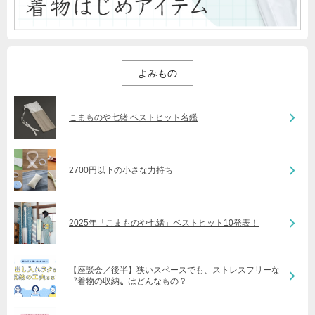
よみもの
こまものや七緒 ベストヒット名鑑
2700円以下の小さな力持ち
2025年「こまものや七緒」ベストヒット10発表！
【座談会／後半】狭いスペースでも、ストレスフリーな
〝着物の収納〟はどんなもの？