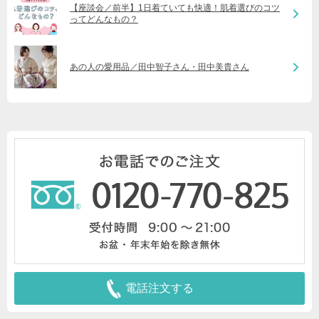
【座談会／前半】1日着ていても快適！肌着選びのコツ
ってどんなもの？
あの人の愛用品／田中智子さん・田中美貴さん
電話注文する