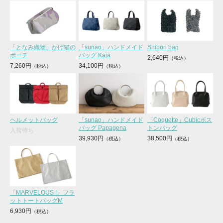
「となみ織物」かげ猫の
「sunao」ハンドメイド
Shibori bag
ポーチ
バッグ Kaja
2,640円
7,260円
34,100円
ヘルメットバッグ
「sunao」ハンドメイド
「Coquette」Cubicボス
バッグ Papagena
トンバッグ
入荷待ち
39,930円
38,500円
「MARVELOUS !」フラ
ットトートバッグM
6,930円