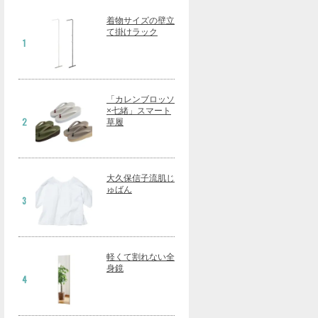
着物サイズの壁立
て掛けラック
1
「カレンブロッソ
×七緒」スマート
2
草履
大久保信子流肌じ
ゅばん
3
軽くて割れない全
身鏡
4