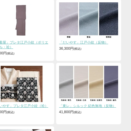
着屋」プレタ江戸小紋（ポリエ
「だいやす」江戸小紋（反物）
ル・袷）
36,300円
600円
いやす」プレタ江戸小紋（袷）
「東レ」シルック 絽色無地（反物）
400円
41,800円