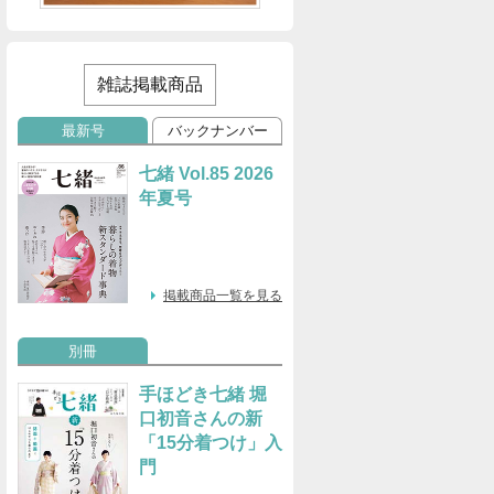
雑誌掲載商品
最新号
バックナンバー
七緒 Vol.85 2026
年夏号
掲載商品一覧を見る
別冊
手ほどき七緒 堀
口初音さんの新
「15分着つけ」入
門