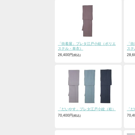
「街着屋」プレタ江戸小紋（ポリエ
「街
ステル・単衣）
ステ
26,400円
28,
「だいやす」プレタ江戸小紋（袷）
「だ
70,400円
70,