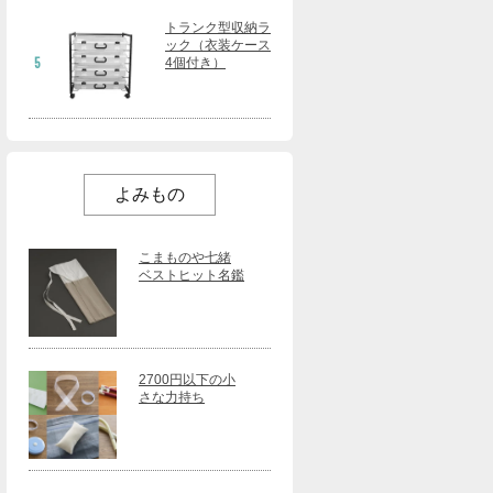
トランク型収納ラ
ック（衣装ケース
5
4個付き）
よみもの
こまものや七緒
ベストヒット名鑑
2700円以下の小
さな力持ち