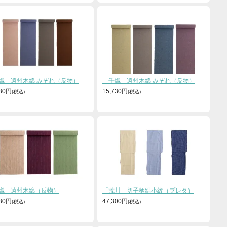
織」遠州木綿 みぞれ（反物）
「千織」遠州木綿 みぞれ（反物）
730円
15,730円
織」遠州木綿（反物）
「荒川」切子柄絽小紋（プレタ）
730円
47,300円