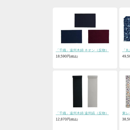
「千織」遠州木綿 ネオン（反物）
「丸
18,590円
49,
「千織」遠州木綿 遠州縞（反物）
東レセ
12,870円
38,