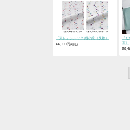
「東レ」シルック 絽小紋（反物）
「だ
衣）
44,000円
59,