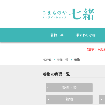
【重要】令和
HOME
着物・帯
着物
着物 の商品一覧
着物・帯
着物