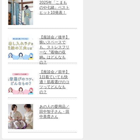
2025年「こまも
のや七緒」ベスト
ヒット10発表！
【座談会／後半】
狭いスペースで
も、ストレスフリ
ーな〝着物の収
納〟はどんなも
の？
【座談会／前半】
1日着ていても快
適！肌着選びのコ
ツってどんなも
の？
あの人の愛用品／
田中智子さん・田
中美貴さん