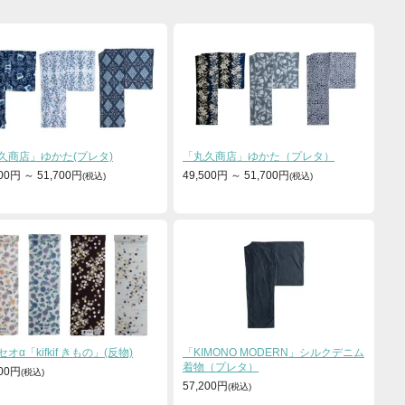
久商店」ゆかた(プレタ)
「丸久商店」ゆかた（プレタ）
500円
～
51,700円
49,500円
～
51,700円
オα「kifkif きもの」(反物)
「KIMONO MODERN」シルクデニム
着物（プレタ）
500円
57,200円