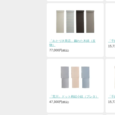
「おとづき商店」繭わた木綿（反
「千
物）
15,
77,000円
「荒川」ドット柄絽小紋（プレタ）
「千
47,300円
15,