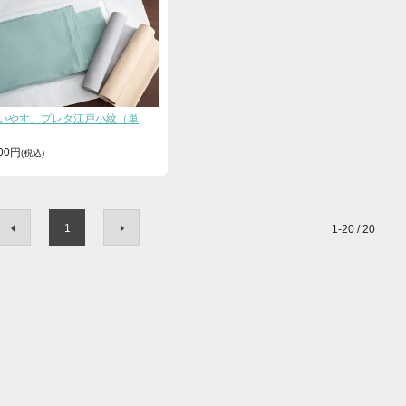
いやす」プレタ江戸小紋（単
400円
1
1-20 / 20