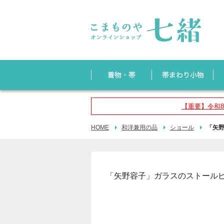
【重要】令和
HOME
和洋兼用の品
ショール
「矢
「矢野容子」ガラスのストール