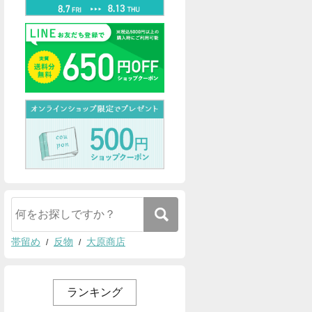
帯留め
反物
大原商店
ランキング