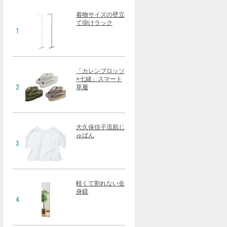
着物サイズの壁立
て掛けラック
1
「カレンブロッソ
×七緒」スマート
2
草履
大久保信子流肌じ
ゅばん
3
軽くて割れない全
身鏡
4