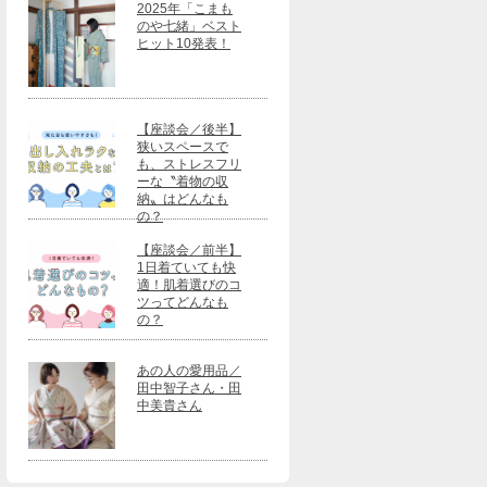
2025年「こまも
のや七緒」ベスト
ヒット10発表！
【座談会／後半】
狭いスペースで
も、ストレスフリ
ーな〝着物の収
納〟はどんなも
の？
【座談会／前半】
1日着ていても快
適！肌着選びのコ
ツってどんなも
の？
あの人の愛用品／
田中智子さん・田
中美貴さん