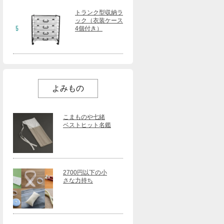
トランク型収納ラ
ック（衣装ケース
5
4個付き）
よみもの
こまものや七緒
ベストヒット名鑑
2700円以下の小
さな力持ち