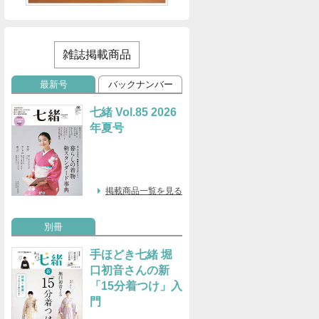
雑誌掲載商品
最新号
バックナンバー
七緒 Vol.85 2026
年夏号
掲載商品一覧を見る
別冊
手ほどき七緒 堀
口初音さんの新
「15分着つけ」入
門