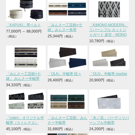
「KAPUKI」帯ベルト
「みんさー工芸館×七
「KIMONO MODERN」
緒」みんさー角帯
リバーシブル カットジ
77,000円
～
88,000円
ャガード 迷宮・MONO
25,344円
10,780円
「みんさー工芸館×七
「OLN」半幅帯 段々
「OLN」半幅帯 marble
緒」 みんさー半幅帯
26,400円
20,900円
34,320円
「coten」オリジナル半
「みんさー工芸館」みん
「木ノ花」バーディリバ
幅帯（ストレナエ）
さー半幅帯
ーシブル半幅帯
45,100円
31,680円
24,200円