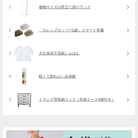
1
着物サイズの壁立て掛けラック
2
「カレンブロッソ×七緒」スマート草履
3
大久保信子流肌じゅばん
4
軽くて割れない全身鏡
5
トランク型収納ラック（衣装ケース4個付き）