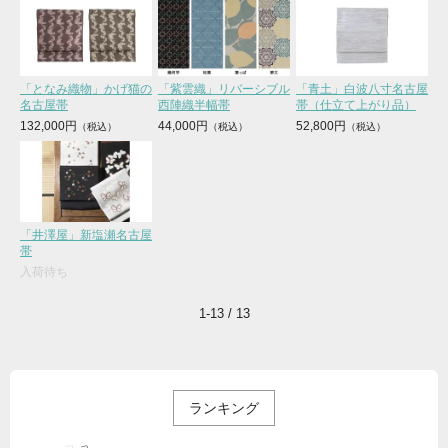
「となみ織物」かげ猫の
「紫雲織」リバーシブル
「青土」白波八寸名古屋
名古屋帯
西陣織半幅帯
帯（仕立て上がり品）
132,000円
44,000円
52,800円
「井澤屋」新塩瀬名古屋
帯
入荷待ち
1-13 / 13
ランキング