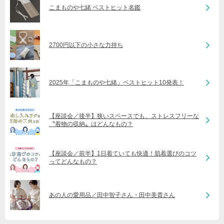
こまものや七緒 ベストヒット名鑑
2700円以下の小さな力持ち
2025年「こまものや七緒」ベストヒット10発表！
【座談会／後半】狭いスペースでも、ストレスフリーな
〝着物の収納〟はどんなもの？
【座談会／前半】1日着ていても快適！肌着選びのコツ
ってどんなもの？
あの人の愛用品／田中智子さん・田中美貴さん