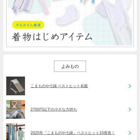
よみもの
こまものや七緒 ベストヒット名鑑
2700円以下の小さな力持ち
2025年「こまものや七緒」ベストヒット10発表！