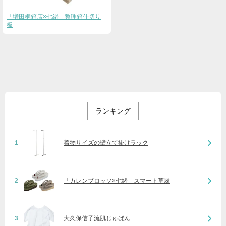
「増田桐箱店×七緒」整理箱仕切り
板
ランキング
1
着物サイズの壁立て掛けラック
2
「カレンブロッソ×七緒」スマート草履
3
大久保信子流肌じゅばん