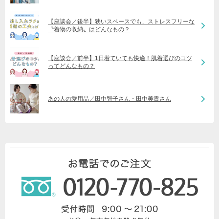
【座談会／後半】狭いスペースでも、ストレスフリーな
〝着物の収納〟はどんなもの？
【座談会／前半】1日着ていても快適！肌着選びのコツ
ってどんなもの？
あの人の愛用品／田中智子さん・田中美貴さん