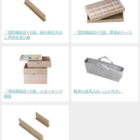
「増田桐箱店×七緒」桐小物引き出
「増田桐箱店×七緒」帯留めケース
し専用仕切り板
「増田桐箱店×七緒」スタッキング
帆布の道具入れ（ふた付き）
桐箱