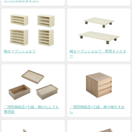
プ・たっぷりタイプ）
桐オープンシェルフ
桐オープンシェルフ 専用キャスタ
ー
「増田桐箱店×七緒」桐のなんでも
「増田桐箱店×七緒」桐小物引き出
整理箱
し