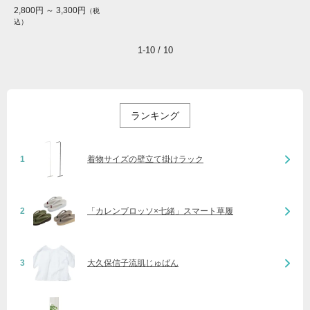
2,800円
～
3,300円
1-10 / 10
ランキング
1
着物サイズの壁立て掛けラック
2
「カレンブロッソ×七緒」スマート草履
3
大久保信子流肌じゅばん