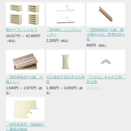
桐オープンシェルフ
「MAWA」シングルハ
「増田桐箱店×七緒」桐
ンガー
小物引き出し専用仕切り
24,017円
～
42,900円
板
2,200円
660円
「増田桐箱店×七緒」小
大久保信子流お手入れ布
「たかはしきもの工房」
物トレイ
団
衿之助
1,540円
～
2,970円
1,980円
～
3,850円
入荷待ち
「米田進栄堂」無地紐な
し畳紙10枚組