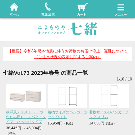
【重要】令和8年熊本地震に伴うお荷物のお届け停止・遅延について
（ご注文状況の表示に関するご案内）
七緒Vol.73 2023年春号 の商品一覧
1-10 / 10
桐洋風チェスト （二つ
着物サイズのハンガーラ
着物サイズのハンガーラ
だたみ用）コンパクトタ
ック ワイド
ック スリム
イプ・たっぷりタイプ
15,950円
14,850円
38,445円
～
46,094円