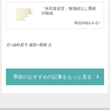
「米田進栄堂」無地紐なし畳紙
10枚組
商品詳細をみる
文=油科真弓 撮影=尾嶝 太
季節のおすすめの記事をもっと見る