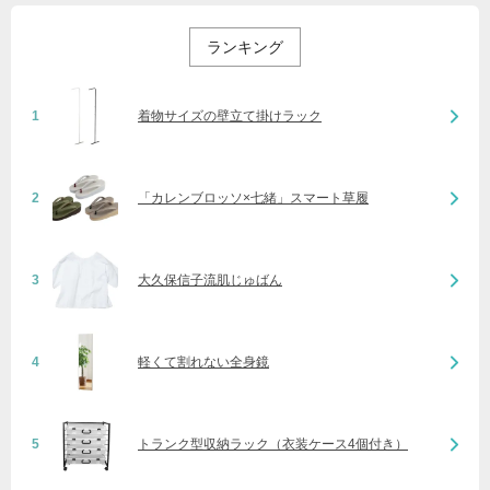
ランキング
1
着物サイズの壁立て掛けラック
2
「カレンブロッソ×七緒」スマート草履
3
大久保信子流肌じゅばん
4
軽くて割れない全身鏡
5
トランク型収納ラック（衣装ケース4個付き）