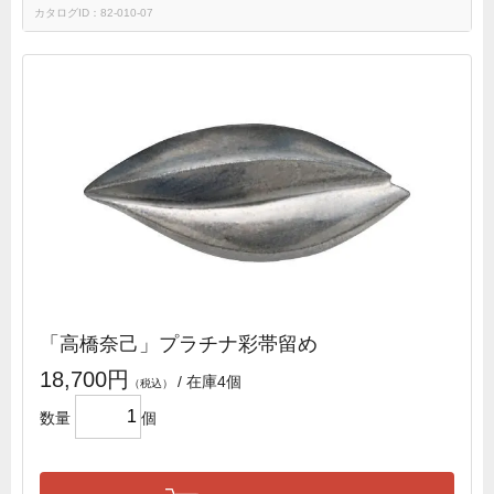
カタログID：82-010-07
「高橋奈己」プラチナ彩帯留め
18,700円
/ 在庫4個
数量
個