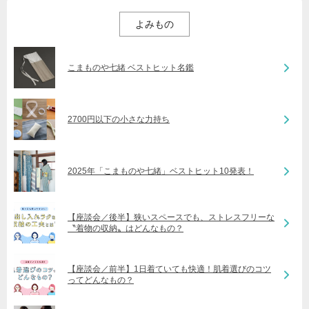
よみもの
こまものや七緒 ベストヒット名鑑
2700円以下の小さな力持ち
2025年「こまものや七緒」ベストヒット10発表！
【座談会／後半】狭いスペースでも、ストレスフリーな
〝着物の収納〟はどんなもの？
【座談会／前半】1日着ていても快適！肌着選びのコツ
ってどんなもの？