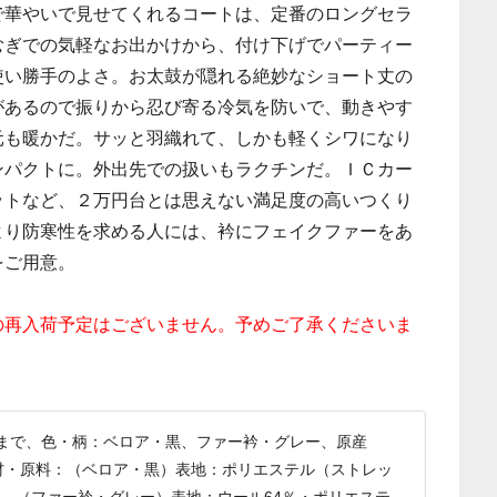
で華やいで見せてくれるコートは、定番のロングセラ
むぎでの気軽なお出かけから、付け下げでパーティー
使い勝手のよさ。お太鼓が隠れる絶妙なショート丈の
があるので振りから忍び寄る冷気を防いで、動きやす
元も暖かだ。サッと羽織れて、しかも軽くシワになり
ンパクトに。外出先での扱いもラクチンだ。ＩＣカー
ットなど、２万円台とは思えない満足度の高いつくり
より防寒性を求める人には、衿にフェイクファーをあ
をご用意。
の再入荷予定はございません。予めご了承くださいま
らいまで、色・柄：ベロア・黒、ファー衿・グレー、原産
素材・原料：（ベロア・黒）表地：ポリエステル（ストレッ