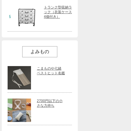
トランク型収納ラ
ック（衣装ケース
5
4個付き）
よみもの
こまものや七緒
ベストヒット名鑑
2700円以下の小
さな力持ち