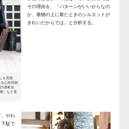
その理由を、「パターンがいいからなの
か、着物の上に着たときのシルエットが
きれいだからでは」と分析する。
しを実践
ある山形県鶴
25酒肴道
文庫）など著
す。やわ
、下駄で