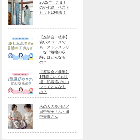
2025年「こまも
のや七緒」ベスト
ヒット10発表！
【座談会／後半】
狭いスペースで
も、ストレスフリ
ーな〝着物の収
納〟はどんなも
の？
【座談会／前半】
1日着ていても快
適！肌着選びのコ
ツってどんなも
の？
あの人の愛用品／
田中智子さん・田
中美貴さん