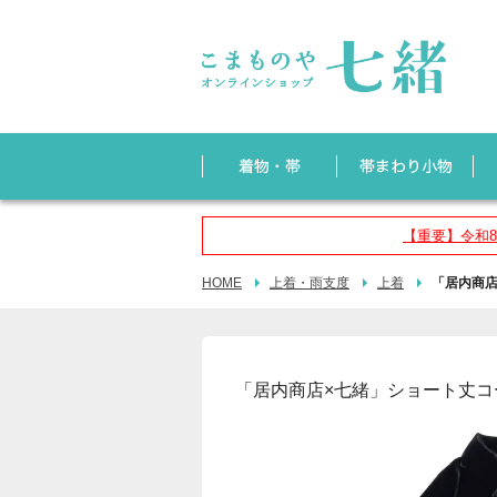
【重要】令和
HOME
上着・雨支度
上着
「居内商店
「居内商店×七緒」ショート丈コ