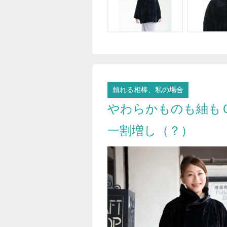
頼れる相棒、私の場合
やわらかものも紬も
一割増し（？）