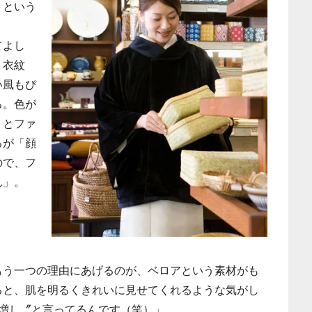
トという
」
てよし
、衣紋
い風もぴ
る。色が
うとファ
るが「顔
ので、フ
ん」。
う一つの理由にあげるのが、ベロアという素材がも
ると、肌を明るくきれいに見せてくれるような気がし
割増し〞と言ってるんです（笑）」