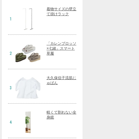
着物サイズの壁立
て掛けラック
1
「カレンブロッソ
×七緒」スマート
2
草履
大久保信子流肌じ
ゅばん
3
軽くて割れない全
身鏡
4