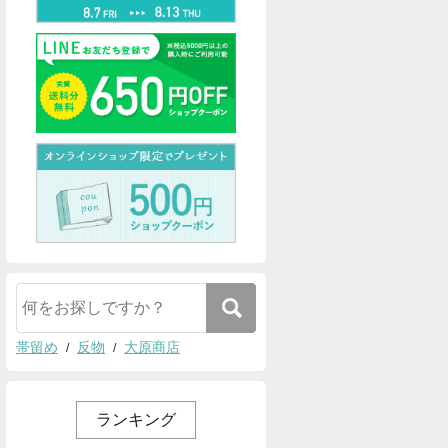
帯留め
反物
大原商店
ランキング