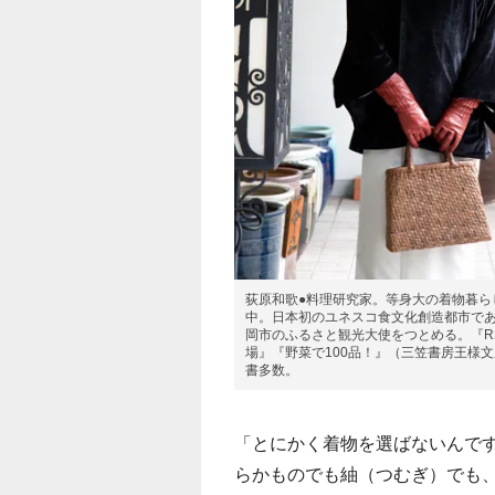
荻原和歌●料理研究家。等身大の着物暮ら
中。日本初のユネスコ食文化創造都市で
岡市のふるさと観光大使をつとめる。『R
場』『野菜で100品！』（三笠書房王様
書多数。
「とにかく着物を選ばないんで
らかものでも紬（つむぎ）でも