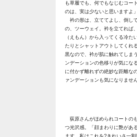
も草履でも、何でもなじむコー
のは、実は少ないと思いますよ
衿の形は、立ててよし、倒し
の、ツーウェイ。衿を立てれば
（えもん）から入ってくる冷た
たりとシャットアウトしてくれ
黒なので、衿が肌に触れてしま
ンデーションの色移りが気にな
に付かず離れずの絶妙な距離な
ァンデーションも気になりませ
荻原さんがほめられコートのも
つ光沢感。「顔まわりに艶があ
ます。私はこれを?きれいさ一