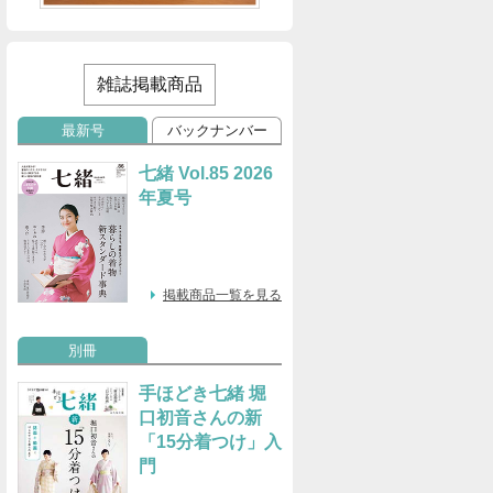
雑誌掲載商品
最新号
バックナンバー
七緒 Vol.85 2026
年夏号
掲載商品一覧を見る
別冊
手ほどき七緒 堀
口初音さんの新
「15分着つけ」入
門