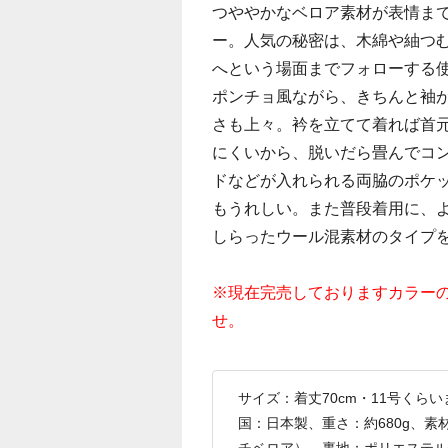
つややかなベロア素材が表情ま
ー。人気の秘密は、木綿や紬つ
へという場面までフォローする
ポンチョ風ながら、きちんと袖
さも上々。衿を立てて着れば首
にくいから、脱いだら畳んでコ
ドなどが入れられる両脇のポケ
もうれしい。また普段着用に、
しらったウール混素材のタイプ
※現在完売しておりますカラー
せ。
サイズ：着丈70cm・11号く
国：日本製、重さ：約680g、