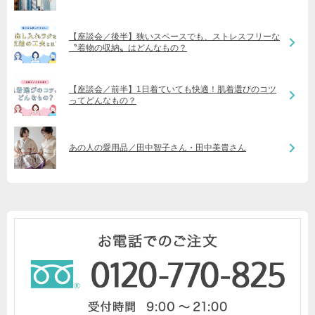
【座談会／後半】狭いスペースでも、ストレスフリーな
〝着物の収納〟はどんなもの？
【座談会／前半】1日着ていても快適！肌着選びのコツ
ってどんなもの？
あの人の愛用品／田中智子さん・田中美貴さん