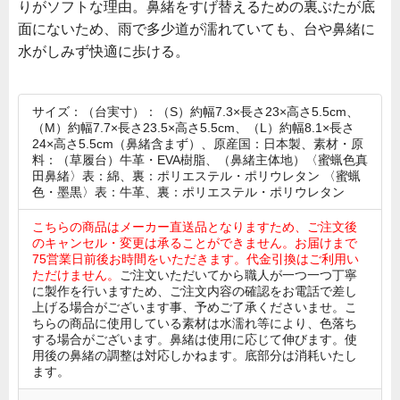
りがソフトな理由。鼻緒をすげ替えるための裏ぶたが底
面にないため、雨で多少道が濡れていても、台や鼻緒に
水がしみず快適に歩ける。
サイズ：（台実寸）：（S）約幅7.3×長さ23×高さ5.5cm、
（M）約幅7.7×長さ23.5×高さ5.5cm、（L）約幅8.1×長さ
24×高さ5.5cm（鼻緒含まず）、原産国：日本製、素材・原
料：（草履台）牛革・EVA樹脂、（鼻緒主体地）〈蜜蝋色真
田鼻緒〉表：綿、裏：ポリエステル・ポリウレタン 〈蜜蝋
色・墨黒〉表：牛革、裏：ポリエステル・ポリウレタン
こちらの商品はメーカー直送品となりますため、ご注文後
のキャンセル・変更は承ることができません。お届けまで
75営業日前後お時間をいただきます。代金引換はご利用い
ただけません。
ご注文いただいてから職人が一つ一つ丁寧
に製作を行いますため、ご注文内容の確認をお電話で差し
上げる場合がございます事、予めご了承くださいませ。こ
ちらの商品に使用している素材は水濡れ等により、色落ち
する場合がございます。鼻緒は使用に応じて伸びます。使
用後の鼻緒の調整は対応しかねます。底部分は消耗いたし
ます。