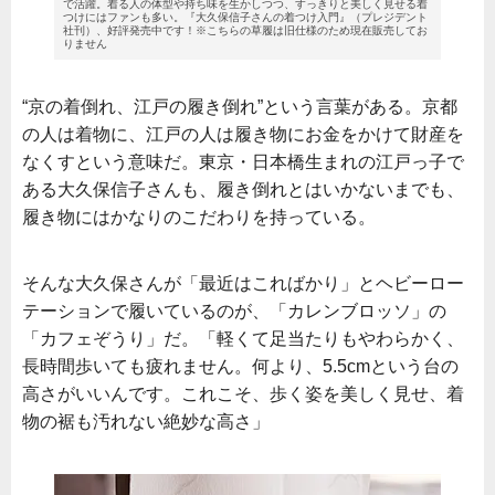
で活躍。着る人の体型や持ち味を生かしつつ、すっきりと美しく見せる着
つけにはファンも多い。『大久保信子さんの着つけ入門』（プレジデント
社刊）、好評発売中です！※こちらの草履は旧仕様のため現在販売してお
りません
“京の着倒れ、江戸の履き倒れ”という言葉がある。京都
の人は着物に、江戸の人は履き物にお金をかけて財産を
なくすという意味だ。東京・日本橋生まれの江戸っ子で
ある大久保信子さんも、履き倒れとはいかないまでも、
履き物にはかなりのこだわりを持っている。
そんな大久保さんが「最近はこればかり」とヘビーロー
テーションで履いているのが、「カレンブロッソ」の
「カフェぞうり」だ。「軽くて足当たりもやわらかく、
長時間歩いても疲れません。何より、5.5cmという台の
高さがいいんです。これこそ、歩く姿を美しく見せ、着
物の裾も汚れない絶妙な高さ」