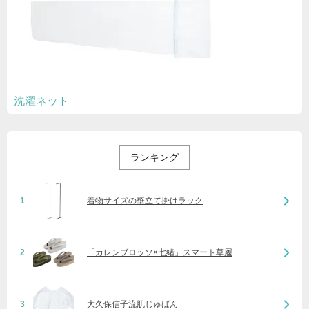
洗濯ネット
ランキング
1
着物サイズの壁立て掛けラック
2
「カレンブロッソ×七緒」スマート草履
3
大久保信子流肌じゅばん