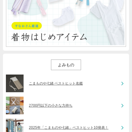
よみもの
こまものや七緒 ベストヒット名鑑
2700円以下の小さな力持ち
2025年「こまものや七緒」ベストヒット10発表！