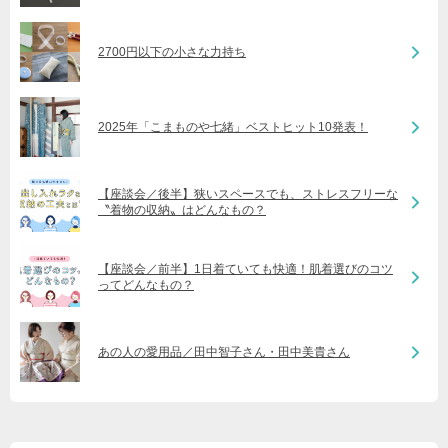
2700円以下の小さな力持ち
2025年「こまものや七緒」ベストヒット10発表！
【座談会／後半】狭いスペースでも、ストレスフリーな
〝着物の収納〟はどんなもの？
【座談会／前半】1日着ていても快適！肌着選びのコツ
ってどんなもの？
あの人の愛用品／田中智子さん・田中美貴さん