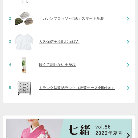
2
「カレンブロッソ×七緒」スマート草履
3
大久保信子流肌じゅばん
4
軽くて割れない全身鏡
5
トランク型収納ラック（衣装ケース4個付き）