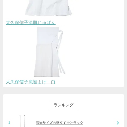
大久保信子流肌じゅばん
大久保信子流裾よけ 白
ランキング
1
着物サイズの壁立て掛けラック