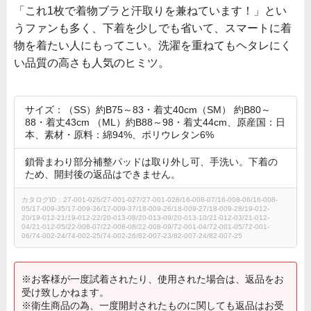
「これ1枚で着物ブラと汗取りを兼ねています！」とい
うファンも多く、下着を少しでも省いて、スマートに着
物を着たい人にもってこい。洗濯を重ねてもヘタレにく
い品質の高さも人気のヒミツ。
サイズ：（SS）約B75～83・着丈40cm（SM） 約B80～
88・着丈43cm （ML）約B88～98・着丈44cm、原産国：日
本、素材・原料：綿94%、ポリウレタン6%
鎖骨まわり部分補整パッドは取り外し可、手洗い。下着の
ため、開封後の返品はできません。
カタログID：27-001-026/27-001-027/27-001-028/16-008-07/16-008-06/16-008-
05/17-009-35/17-009-36/17-009-37/18-009-26/18-009-27/18-009-28/19-012-
20/19-012-21/19-012-22/20-013-08/20-013-09/20-013-10/21-012-03/21-012-
04/21-012-05/22-008-07/22-008-08/22-008-09/72-001-04/72-001-05/72-001-
06/74-002-24/74-002-25/74-002-26/82-007-23/82-007-24/82-007-25
※お客様が一度試着されたり、使用された場合は、返品をお
受け致しかねます。
※衛生商品の為、一度開封されたものに関しても返品はお受