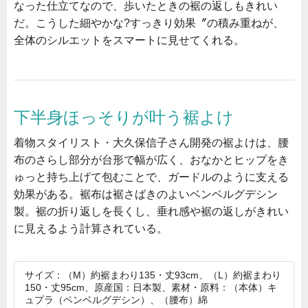
なった仕立てなので、歩いたときの裾の返しもきれい
だ。こうした細やかな?すっきり効果〞の積み重ねが、
全体のシルエットをスマートに見せてくれる。
下半身ほっそりが叶う裾よけ
着物スタイリスト・大久保信子さん開発の裾よけは、腰
布のさらし部分が台形で幅が広く、おなかとヒップをき
ゅっと持ち上げて包むことで、ガードルのように支える
効果がある。裾布は裾さばきのよいベンベルグデシン
製。裾の折り返しを長くし、垂れ感や裾の返しがきれい
に見えるよう計算されている。
サイズ：（M）約裾まわり135・丈93cm、（L）約裾まわり
150・丈95cm、原産国：日本製、素材・原料：（本体）キ
ュプラ（ベンベルグデシン）、（腰布）綿