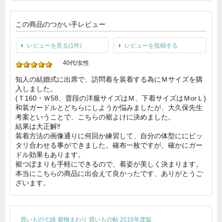
この商品のつかい手レビュー
レビューを見る(1件)
レビューを投稿する
40代/女性
知人の結婚式に出席で、訪問着を装着する為にＭサイズを購
入しました。
(Ｔ160・Ｗ58、普段の洋服サイズはＭ、下着サイズはＭorＬ)
和装ガードルとどちらにしようか悩みましたが、大久保先生
考案ということで、こちらの裾よけに決めました。
結果は大正解‼️
装着方法の画像通りに何回か練習して、自分の体型ににピッ
タリ合わせる事ができました。確布一枚ですが、確かにガー
ドル効果もあります。
裾つぼまりも手軽にできるので、着姿が美しく決まります。
本当にこちらの商品に出会えて良かったです、ありがとうご
ざいます。
買いもの七緒 着物まわり 買いもの帖 2016年度版