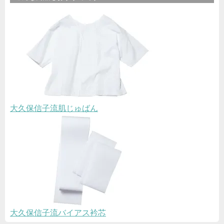
大久保信子流肌じゅばん
大久保信子流バイアス衿芯