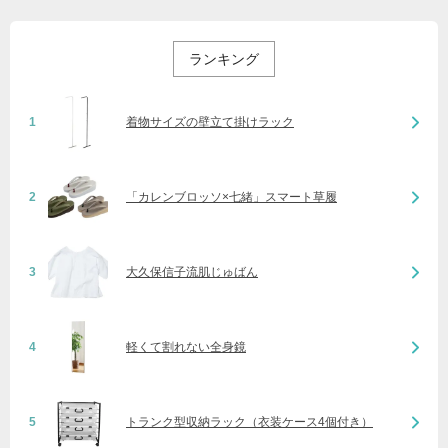
ランキング
1
着物サイズの壁立て掛けラック
2
「カレンブロッソ×七緒」スマート草履
3
大久保信子流肌じゅばん
4
軽くて割れない全身鏡
5
トランク型収納ラック（衣装ケース4個付き）