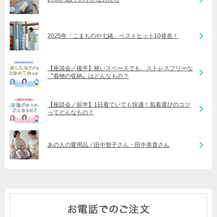
2025年「こまものや七緒」ベストヒット10発表！
【座談会／後半】狭いスペースでも、ストレスフリーな
〝着物の収納〟はどんなもの？
【座談会／前半】1日着ていても快適！肌着選びのコツ
ってどんなもの？
あの人の愛用品／田中智子さん・田中美貴さん