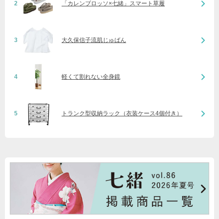
2
「カレンブロッソ×七緒」スマート草履
3
大久保信子流肌じゅばん
4
軽くて割れない全身鏡
5
トランク型収納ラック（衣装ケース4個付き）