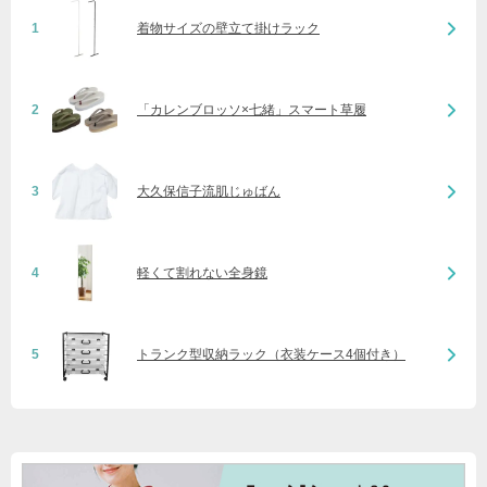
1
着物サイズの壁立て掛けラック
2
「カレンブロッソ×七緒」スマート草履
3
大久保信子流肌じゅばん
4
軽くて割れない全身鏡
5
トランク型収納ラック（衣装ケース4個付き）