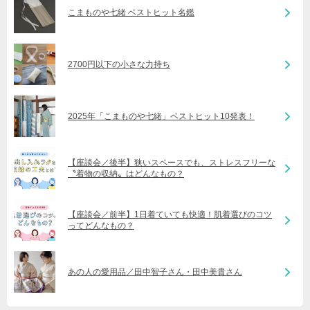
こまものや七緒 ベストヒット名鑑
2700円以下の小さな力持ち
2025年「こまものや七緒」ベストヒット10発表！
【座談会／後半】狭いスペースでも、ストレスフリーな
〝着物の収納〟はどんなもの？
【座談会／前半】1日着ていても快適！肌着選びのコツ
ってどんなもの？
あの人の愛用品／田中智子さん・田中美貴さん