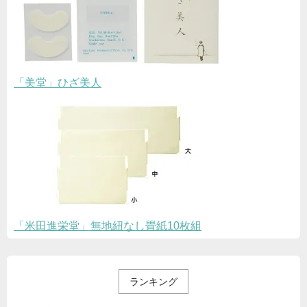
「美堂」ひざ美人
「米田進栄堂」無地紐なし畳紙10枚組
ランキング