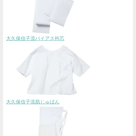
大久保信子流バイアス衿芯
大久保信子流肌じゅばん