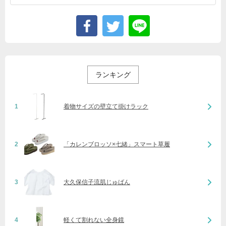
ランキング
1
着物サイズの壁立て掛けラック
2
「カレンブロッソ×七緒」スマート草履
3
大久保信子流肌じゅばん
4
軽くて割れない全身鏡