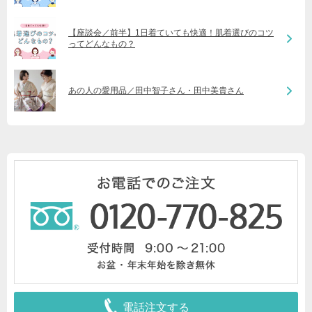
【座談会／前半】1日着ていても快適！肌着選びのコツ
ってどんなもの？
あの人の愛用品／田中智子さん・田中美貴さん
電話注文する