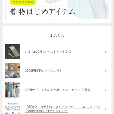
よみもの
こまものや七緒 ベストヒット名鑑
2700円以下の小さな力持ち
2025年「こまものや七緒」ベストヒット10発表！
【座談会／後半】狭いスペースでも、ストレスフリーな
〝着物の収納〟はどんなもの？