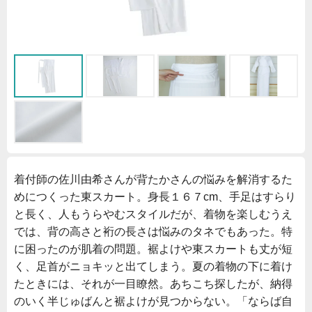
着付師の佐川由希さんが背たかさんの悩みを解消するた
めにつくった東スカート。身長１６７cm、手足はすらり
と長く、人もうらやむスタイルだが、着物を楽しむうえ
では、背の高さと裄の長さは悩みのタネでもあった。特
に困ったのが肌着の問題。裾よけや東スカートも丈が短
く、足首がニョキッと出てしまう。夏の着物の下に着け
たときには、それが一目瞭然。あちこち探したが、納得
のいく半じゅばんと裾よけが見つからない。「ならば自