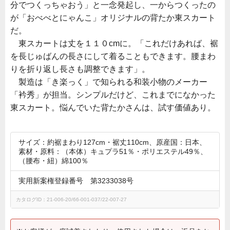
分でつくっちゃおう」と一念発起し、一からつくったの
が「おべべとにゃんこ」オリジナルの背たか東スカート
だ。
東スカートは丈を１１０cmに。「これだけあれば、裾
を長じゅばんの長さにして着ることもできます。腰まわ
りを折り返し長さも調整できます」。
製造は「き楽っく」で知られる和装小物のメーカー
「衿秀」が担当。シンプルだけど、これまでになかった
東スカート。悩んでいた背たかさんは、試す価値あり。
サイズ：約裾まわり127cm・裾丈110cm、原産国：日本、
素材・原料：（本体）キュプラ51％・ポリエステル49％、
（腰布・紐）綿100％
実用新案権登録番号 第3233038号
カタログID：21-006-20/66-001-037/22-007-27