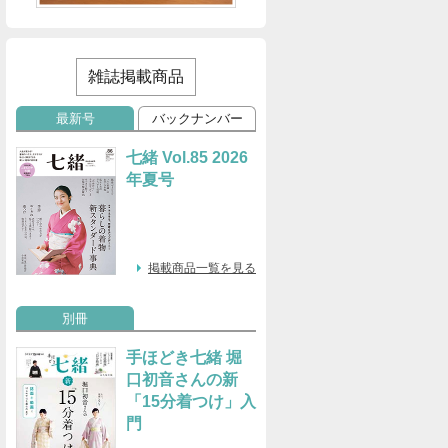
雑誌掲載商品
最新号
バックナンバー
七緒 Vol.85 2026
年夏号
掲載商品一覧を見る
別冊
手ほどき七緒 堀
口初音さんの新
「15分着つけ」入
門