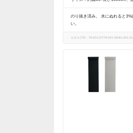
のり抜き済み。 水にぬれると3
い。
カタログID：78-001-07/78-001-08/81-001-019/