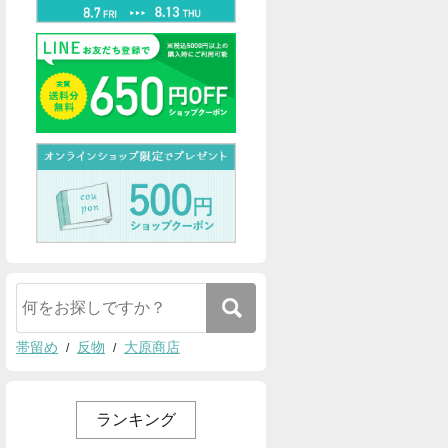
帯留め
反物
大原商店
ランキング