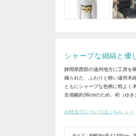
シャープな細縞と優
静岡県西部の遠州地方に工房を
織られた、ふわりと軽い遠州木
ともにシャープな色柄に程よく
生地幅約36cmのため、裄（ゆき
お仕立てについてはこちら ＞＞
サイズ：約幅36×長さ1300c