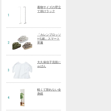
着物サイズの壁立
て掛けラック
1
「カレンブロッソ
×七緒」スマート
2
草履
大久保信子流肌じ
ゅばん
3
軽くて割れない全
身鏡
4