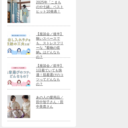
2025年「こまも
のや七緒」ベスト
ヒット10発表！
【座談会／後半】
狭いスペースで
も、ストレスフリ
ーな〝着物の収
納〟はどんなも
の？
【座談会／前半】
1日着ていても快
適！肌着選びのコ
ツってどんなも
の？
あの人の愛用品／
田中智子さん・田
中美貴さん