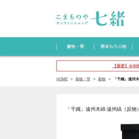
【重要】令和
HOME
着物・帯
着物
「千織」遠州木
「千織」遠州木綿 遠州縞（反物