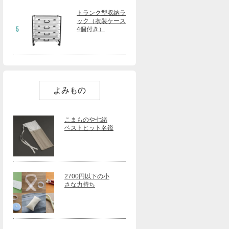
トランク型収納ラ
ック（衣装ケース
5
4個付き）
よみもの
こまものや七緒
ベストヒット名鑑
2700円以下の小
さな力持ち