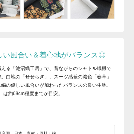
しい風合い＆着心地がバランス◎
構える「池沼織工房」で、昔ながらのシャトル織機で
綿。白地の「せせらぎ」、スーツ感覚の濃色「春草」
木綿の優しい風合いが加わったバランスの良い生地。
）は約68cm程度までが目安。
m、原産国：日本、素材・原料：綿