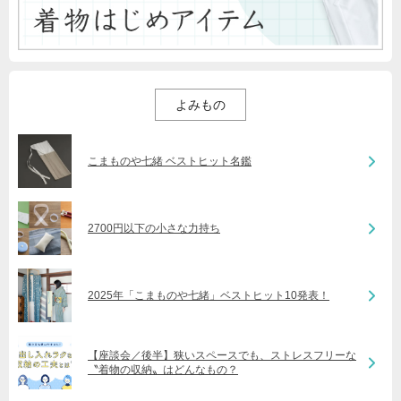
よみもの
こまものや七緒 ベストヒット名鑑
2700円以下の小さな力持ち
2025年「こまものや七緒」ベストヒット10発表！
【座談会／後半】狭いスペースでも、ストレスフリーな
〝着物の収納〟はどんなもの？