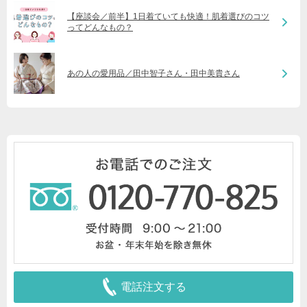
【座談会／前半】1日着ていても快適！肌着選びのコツ
ってどんなもの？
あの人の愛用品／田中智子さん・田中美貴さん
電話注文する