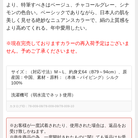
より、特筆すべきはベージュ、チャコールグレー、シナ
モンの色合い。ベーシックでありながら、日本人の肌を
美しく見せる絶妙なニュアンスカラーで、絹の上質感を
より高めてくれる。年中愛用したい。
※現在完売しておりますカラーの再入荷予定はございま
せん。予めご了承くださいませ。
サイズ：（対応寸法）M～L、約身丈64（B79～94cm）、原
産国：中国、素材・原料：（本体・パイピング）シルク
100%
洗濯機可（弱水流でネット使用）
カタログID：78-009-08/78-009-09/78-009-10
※お客様が一度試着されたり、使用された場合は、返品をお
受け致しかねます。
※衛生商品の為、一度開封されたものに関しても返品はお受