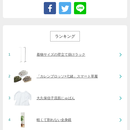
ランキング
1
着物サイズの壁立て掛けラック
2
「カレンブロッソ×七緒」スマート草履
3
大久保信子流肌じゅばん
4
軽くて割れない全身鏡