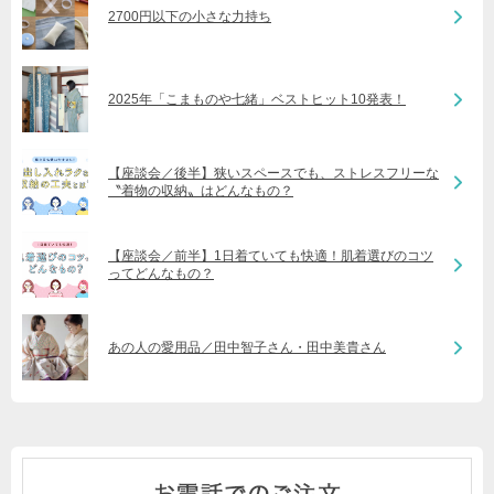
2700円以下の小さな力持ち
2025年「こまものや七緒」ベストヒット10発表！
【座談会／後半】狭いスペースでも、ストレスフリーな
〝着物の収納〟はどんなもの？
【座談会／前半】1日着ていても快適！肌着選びのコツ
ってどんなもの？
あの人の愛用品／田中智子さん・田中美貴さん