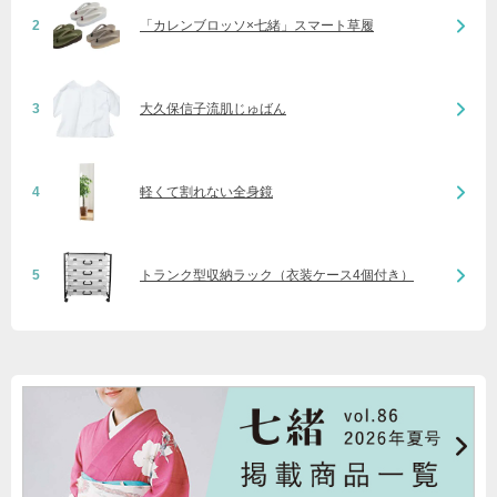
2
「カレンブロッソ×七緒」スマート草履
3
大久保信子流肌じゅばん
4
軽くて割れない全身鏡
5
トランク型収納ラック（衣装ケース4個付き）