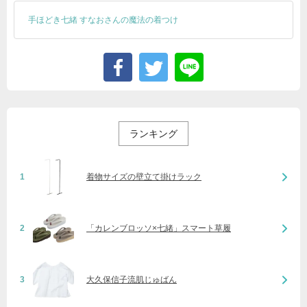
手ほどき七緒 すなおさんの魔法の着つけ
ランキング
1
着物サイズの壁立て掛けラック
2
「カレンブロッソ×七緒」スマート草履
3
大久保信子流肌じゅばん