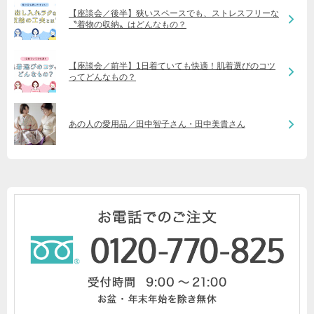
【座談会／後半】狭いスペースでも、ストレスフリーな
〝着物の収納〟はどんなもの？
【座談会／前半】1日着ていても快適！肌着選びのコツ
ってどんなもの？
あの人の愛用品／田中智子さん・田中美貴さん