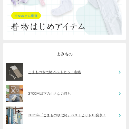
よみもの
こまものや七緒 ベストヒット名鑑
2700円以下の小さな力持ち
2025年「こまものや七緒」ベストヒット10発表！