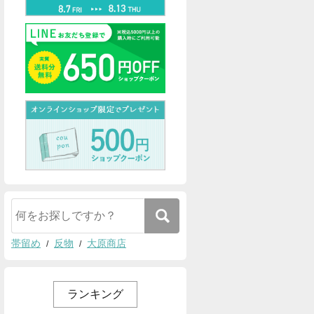
帯留め
反物
大原商店
ランキング