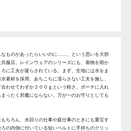
んなものがあったらいいのに……、という思いを大胆
た呉服店。レインウェアのシリーズにも、着物を雨か
ころに工夫が凝らされている。まず、生地には水をま
防水素材を採用。あちこちに濡らさない工夫を施し、
下合わせてわずか２００ｇという軽さ。ポーチに入れ
もまったく邪魔にならない。万が一のお守りとしても
はもちろん、水回りの仕事や庭仕事のときにも重宝す
後ろの内側に付いている短いベルトに手持ちのクリッ