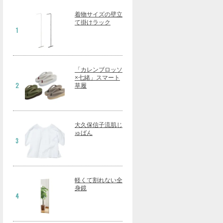
着物サイズの壁立
て掛けラック
1
「カレンブロッソ
×七緒」スマート
2
草履
大久保信子流肌じ
ゅばん
3
軽くて割れない全
身鏡
4