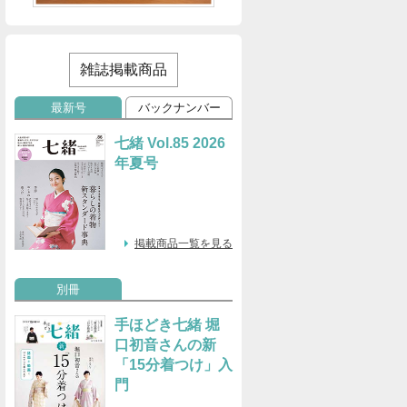
雑誌掲載商品
最新号
バックナンバー
七緒 Vol.85 2026
年夏号
掲載商品一覧を見る
別冊
手ほどき七緒 堀
口初音さんの新
「15分着つけ」入
門