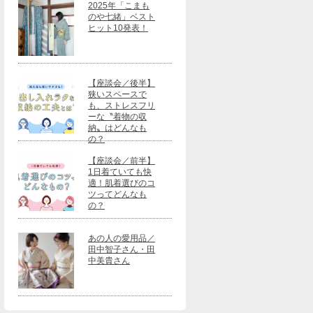
2025年「こまも
のや七緒」ベスト
ヒット10発表！
【座談会／後半】
狭いスペースで
も、ストレスフリ
ーな〝着物の収
納〟はどんなも
の？
【座談会／前半】
1日着ていても快
適！肌着選びのコ
ツってどんなも
の？
あの人の愛用品／
田中智子さん・田
中美貴さん