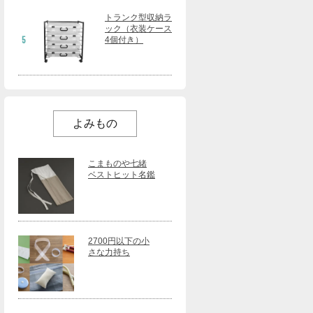
トランク型収納ラ
ック（衣装ケース
5
4個付き）
よみもの
こまものや七緒
ベストヒット名鑑
2700円以下の小
さな力持ち