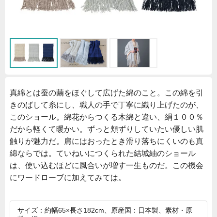
真綿とは蚕の繭をほぐして広げた綿のこと。この綿を引
きのばして糸にし、職人の手で丁寧に織り上げたのが、
このショール。綿花からつくる木綿と違い、絹１００％
だから軽くて暖かい。ずっと頬ずりしていたい優しい肌
触りが魅力だ。肩にはおったとき滑り落ちにくいのも真
綿ならでは。ていねいにつくられた結城紬のショール
は、使い込むほどに風合いが増す一生ものだ。この機会
にワードローブに加えてみては。
サイズ：約幅65×長さ182cm、原産国：日本製、素材・原