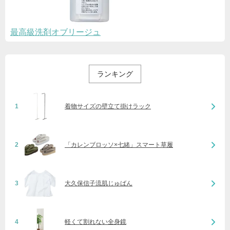
最高級洗剤オブリージュ
ランキング
1
着物サイズの壁立て掛けラック
2
「カレンブロッソ×七緒」スマート草履
3
大久保信子流肌じゅばん
4
軽くて割れない全身鏡