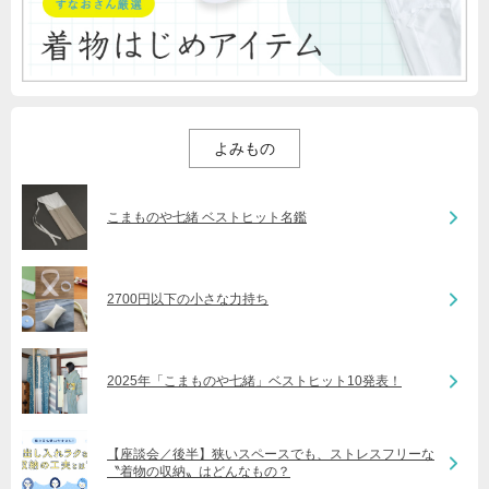
よみもの
こまものや七緒 ベストヒット名鑑
2700円以下の小さな力持ち
2025年「こまものや七緒」ベストヒット10発表！
【座談会／後半】狭いスペースでも、ストレスフリーな
〝着物の収納〟はどんなもの？