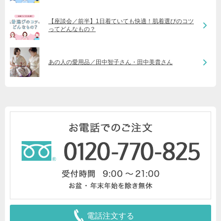
【座談会／前半】1日着ていても快適！肌着選びのコツ
ってどんなもの？
あの人の愛用品／田中智子さん・田中美貴さん
電話注文する