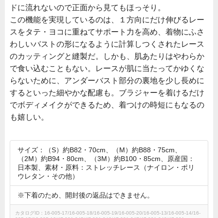
ドに流れないので正面から見てもほっそり。
この機能を実現しているのは、１方向にだけ伸びるレー
スをタテ・ヨコに重ねてサポート力を高め、着物にふさ
わしいバストの形になるように計算しつくされたレース
のカッティングと縫製だ。しかも、肌あたりはやわらか
で食い込むこともない。レースが肌に当たってかゆくな
らないために、アンダーバスト部分の裏地を少し長めに
するといった細やかな配慮も。ブラジャーを着けるだけ
でボディメイクができるため、着つけの時短にもなるの
も嬉しい。
サイズ：（S）約B82・70cm、（M）約B88・75cm、
（2M）約B94・80cm、（3M）約B100・85cm、原産国：
日本製、素材・原料：ストレッチレース（ナイロン・ポリ
ウレタン・その他）
※下着のため、開封後の返品はできません。
カタログID：16-005-17/16-005-18/16-005-19/16-005-20/16-005-13/16-005-14/16-