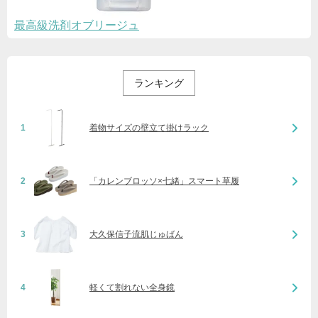
最高級洗剤オブリージュ
ランキング
1
着物サイズの壁立て掛けラック
2
「カレンブロッソ×七緒」スマート草履
3
大久保信子流肌じゅばん
4
軽くて割れない全身鏡