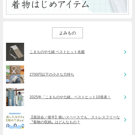
よみもの
こまものや七緒 ベストヒット名鑑
2700円以下の小さな力持ち
2025年「こまものや七緒」ベストヒット10発表！
【座談会／後半】狭いスペースでも、ストレスフリーな
〝着物の収納〟はどんなもの？