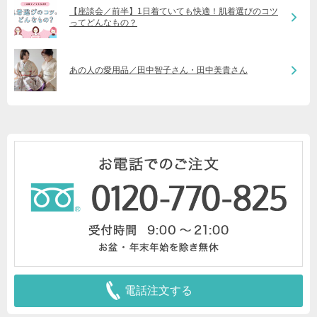
【座談会／前半】1日着ていても快適！肌着選びのコツ
ってどんなもの？
あの人の愛用品／田中智子さん・田中美貴さん
電話注文する