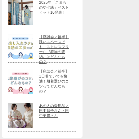
2025年「こまも
のや七緒」ベスト
ヒット10発表！
【座談会／後半】
狭いスペースで
も、ストレスフリ
ーな〝着物の収
納〟はどんなも
の？
【座談会／前半】
1日着ていても快
適！肌着選びのコ
ツってどんなも
の？
あの人の愛用品／
田中智子さん・田
中美貴さん