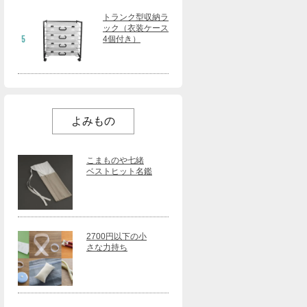
トランク型収納ラ
ック（衣装ケース
5
4個付き）
よみもの
こまものや七緒
ベストヒット名鑑
2700円以下の小
さな力持ち