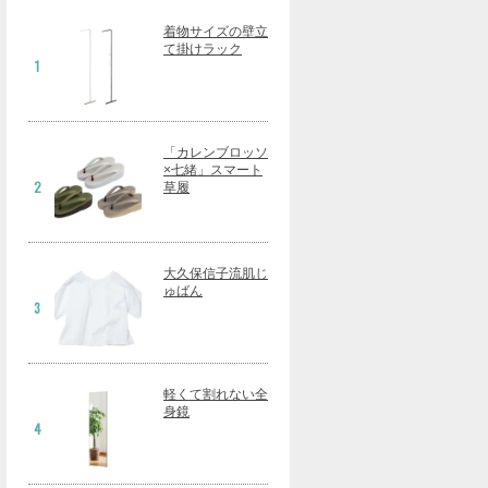
着物サイズの壁立
て掛けラック
1
「カレンブロッソ
×七緒」スマート
2
草履
大久保信子流肌じ
ゅばん
3
軽くて割れない全
身鏡
4