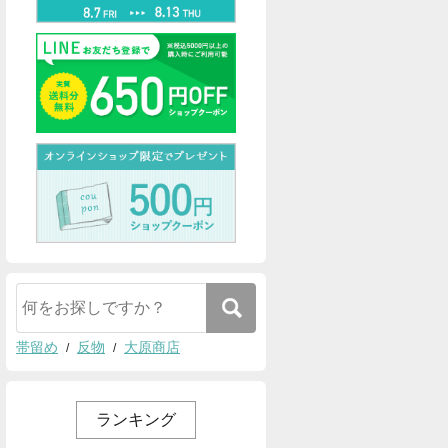
帯留め
反物
大原商店
ランキング