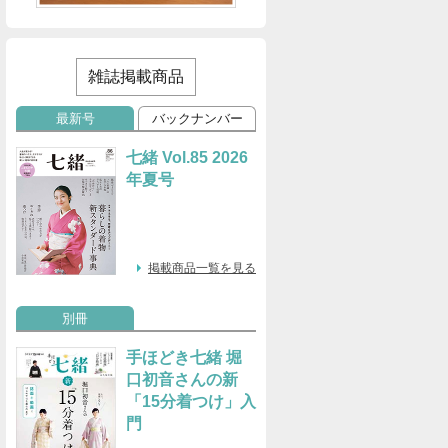
雑誌掲載商品
最新号
バックナンバー
七緒 Vol.85 2026
年夏号
掲載商品一覧を見る
別冊
手ほどき七緒 堀
口初音さんの新
「15分着つけ」入
門