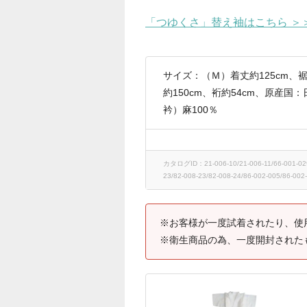
「つゆくさ」替え袖はこちら ＞
サイズ：（Ｍ）着丈約125cm、裾
約150cm、裄約54cm、原産
衿）麻100％
カタログID：21-006-10/21-006-11/66-001-029/6
23/82-008-23/82-008-24/86-002-005/86-002
※お客様が一度試着されたり、使
※衛生商品の為、一度開封された