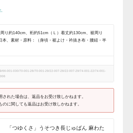
＞
周り約140cm、裄約51cm（Ｌ）着丈約130cm、裾周り
国：日本、素材・原料：（身頃・裾よけ・衿抜き布・腰紐・半
6-001-030/70-001-28/70-001-29/22-007-28/22-007-29/74-001-22/74-001-
-006
用された場合は、返品をお受け致しかねます。
ものに関しても返品はお受け致しかねます。
「つゆくさ」うそつき長じゅばん 麻わた