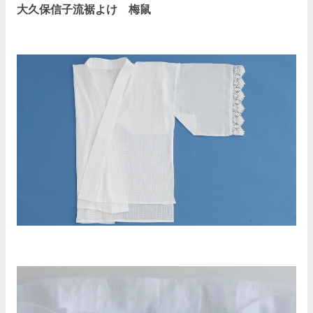
大久保信子流裾よけ 梅鼠