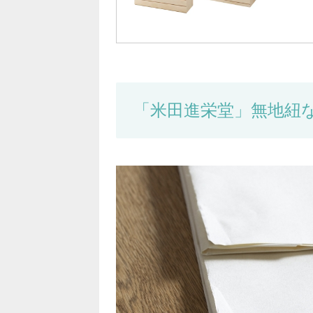
「米田進栄堂」無地紐な