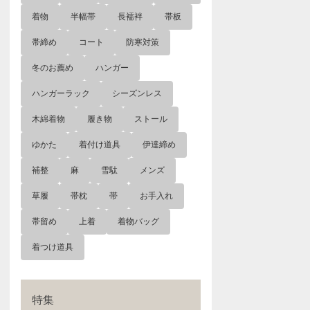
着物
半幅帯
長襦袢
帯板
帯締め
コート
防寒対策
冬のお薦め
ハンガー
ハンガーラック
シーズンレス
木綿着物
履き物
ストール
ゆかた
着付け道具
伊達締め
補整
麻
雪駄
メンズ
草履
帯枕
帯
お手入れ
帯留め
上着
着物バッグ
着つけ道具
特集