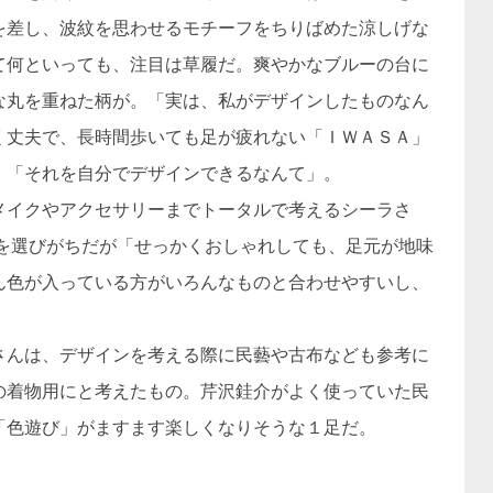
を差し、波紋を思わせるモチーフをちりばめた涼しげな
て何といっても、注目は草履だ。爽やかなブルーの台に
な丸を重ねた柄が。「実は、私がデザインしたものなん
く丈夫で、長時間歩いても足が疲れない「ＩＷＡＳＡ」
。「それを自分でデザインできるなんて」。
イクやアクセサリーまでトータルで考えるシーラさ
色を選びがちだが「せっかくおしゃれしても、足元が地味
ん色が入っている方がいろんなものと合わせやすいし、
んは、デザインを考える際に民藝や古布なども参考に
の着物用にと考えたもの。芹沢銈介がよく使っていた民
「色遊び」がますます楽しくなりそうな１足だ。