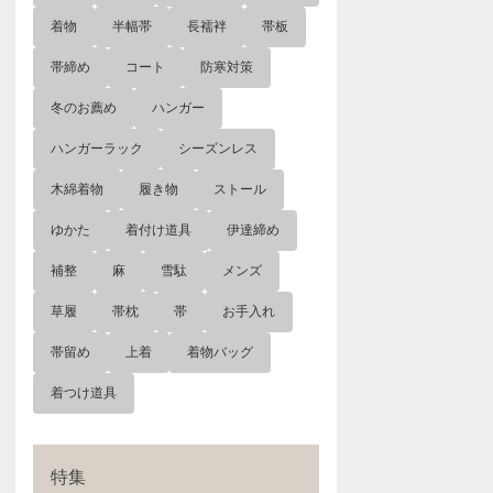
着物
半幅帯
長襦袢
帯板
帯締め
コート
防寒対策
冬のお薦め
ハンガー
ハンガーラック
シーズンレス
木綿着物
履き物
ストール
ゆかた
着付け道具
伊達締め
補整
麻
雪駄
メンズ
草履
帯枕
帯
お手入れ
帯留め
上着
着物バッグ
着つけ道具
特集